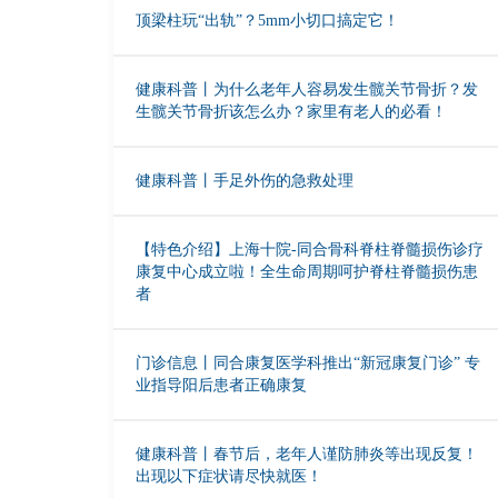
顶梁柱玩“出轨”？5mm小切口搞定它！
健康科普丨为什么老年人容易发生髋关节骨折？发
生髋关节骨折该怎么办？家里有老人的必看！
健康科普丨手足外伤的急救处理
【特色介绍】上海十院-同合骨科脊柱脊髓损伤诊疗
康复中心成立啦！全生命周期呵护脊柱脊髓损伤患
者
门诊信息丨同合康复医学科推出“新冠康复门诊” 专
业指导阳后患者正确康复
健康科普丨春节后，老年人谨防肺炎等出现反复！
出现以下症状请尽快就医！