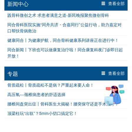
新闻中心
查看全部
践骨科微创之术 求患者满意之道-新民晚报聚焦微创骨科
同合骨科医院实施“同舟共济・合嘉同行”公益行动，助力嘉定对
口帮扶骨病救治
健康同合丨为健康护航，同合骨科健康系列讲座正在进行中！
同合新闻丨下班也可以做康复治疗啦！同合康复科夜门诊即日起
开放！
专题
查看全部
骨质疏松丨骨质疏松不是病？严重起来要人命！
高压氧---颈椎病患者的舒适选择
腰椎间盘突出症丨骨科医生大揭秘！腰突保守还是手术治疗？
顶梁柱玩“出轨”？5mm小切口搞定它！