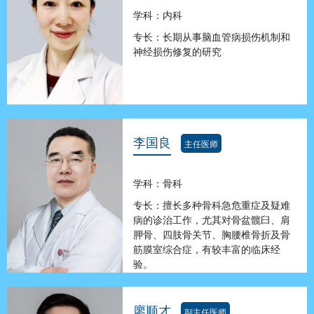
学科：内科
专长：长期从事脑血管病损伤机制和
神经损伤修复的研究
李国良
主任医师
学科：骨科
专长：擅长多种骨科急危重症及疑难
病的诊治工作，尤其对骨盆髋臼、肩
胛骨、四肢骨关节、胸腰椎骨折及骨
筋膜室综合症，有较丰富的临床经
验。
廖顺才
副主任医师