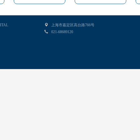
ITAL
上海市嘉定区高台路766号
021-68689120