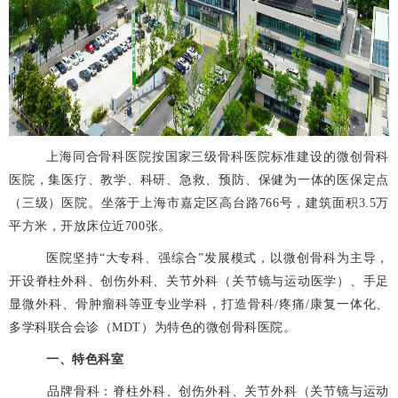
上海同合骨科医院按国家三级骨科医院标准建设的微创骨科
医院
，
集医
疗、教
学、科研、急救、预防、保健为一体的医保定点
（
三级
）
医院。坐落于上海市嘉定区高台路
766号
，
建筑面积
3.5万
平方米
，
开放床位近
700张
。
医院坚持
“大专科、强综合”发展模式，以微创骨科为主导，
开设脊柱外科、创伤外科、关节外科（关节镜与运动医学）
、
手足
显微外科、骨肿瘤科等亚专业学科
，
打造骨科
/疼痛/康复一体化、
多学科联合会诊
（
MDT
）
为特色的微创骨科医院。
一、特色科室
品牌骨科：脊柱外科、创伤外科、
关节外科（关节镜与运动