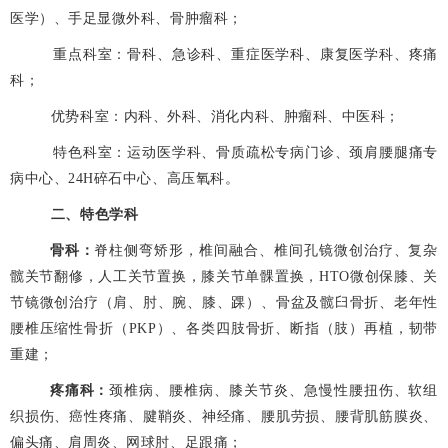
医学）、
手足显微外科、骨肿瘤科；
重点科室：骨科、急诊科、重症医学科、康复医学科、疼痛
科；
优势科室：内科、外科、消化内科、肿瘤科、中医科；
特色科室：运动医学科、骨质疏松专病门诊、颈肩腰腿痛专
病中心、24H碎石中心、高压氧科。
二、特色学科
骨科：
脊柱侧弯矫形，椎间融合、椎间孔镜微创治疗、复杂
髋关节翻修，人工关节置换，膝关节单髁置换，
HTO微创保膝、关
节镜微创治疗（肩、肘、腕、膝、踝）、骨盆及髋臼骨折、老年性
腰椎压缩性骨折（PKP）、各类四肢骨折、断指（肢）再植，韧带
重建；
疼痛科：
颈椎病、腰椎病、膝关节炎、急慢性腰扭伤、软组
织损伤、癌性疼痛、腱鞘炎、神经痛、腰肌劳损、腰背肌筋膜炎、
偏头痛、肩周炎、网球肘、足跟痛；